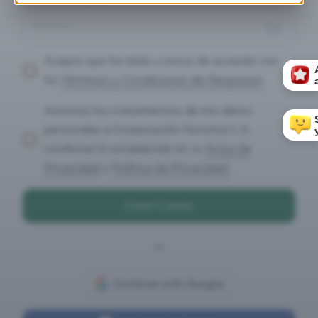
Acepto que he leído y estoy de acuerdo con
los
Términos y Condiciones de Nespresso
.
Autorizo los tratamientos de mis datos
personales a Corporación Favorita C.A.
conforme lo establecido en su
Aviso de
Privacidad
y
Política de Privacidad.
Crear Cuenta
o