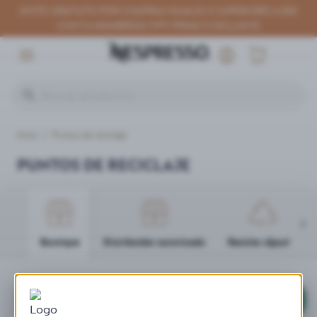
ENVÍO GRATUITO POR COMPRAS IGUALES O SUPERIORES A $30
CON TU MEMBRESÍA TIPTI PRIME O EXCLUSIVE
Inicio
/
Puntos de reciclaje
PUNTOS DE RECICLAJE
Boutique
Distribuidor autorizado
Reciclar cápsulas
Buscar