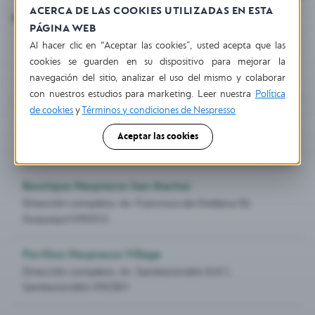
ACERCA DE LAS COOKIES UTILIZADAS EN ESTA
5
Resultados
PÁGINA WEB
Al hacer clic en “Aceptar las cookies”, usted acepta que las
Boutique Nespresso Quicentro Shopping
cookies se guarden en su dispositivo para mejorar la
Dirección completo:
Avenida Naciones Unidas entre, Av.
navegación del sitio, analizar el uso del mismo y colaborar
6 de Diciembre, Quicentro Shopping, Quito
con nuestros estudios para marketing. Leer nuestra
Política
de cookies
y
Términos y condiciones de Nespresso
Pavilion Nespresso Scala Shopping
Dirección completo:
Av. Interoceánica, Scala Shopping,
Aceptar las cookies
QUITO
Boutique Nespresso San Marino
Dirección completo:
Av. Francisco de Orellana 33,
Guayaquil 090512
Pavilion Nespresso Village
Dirección completo:
Av. Samborondón KM 1,
Samborondón 092301