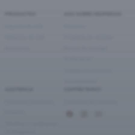
PRODUCTOS
MÁS SOBRE NESPRESSO
Cápsulas de café
Nosotros
Máquinas de café
Programa de reciclaje
Accesorios
Puntos de reciclaje
Professional
Trabaja con nosotros
Sostenibilidad
ASISTENCIA
CONTÁCTANOS
Preguntas frecuentes
Formulario de contacto
Glosario
Términos y condiciones
de Nespresso