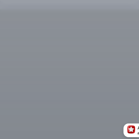
Nespresso Cuenca
Dirección completo:
Wayra Plaza, Av. 24 de Mayo e
intersección con Av. 10 de Agosto
Tel:
(07) 415-0011