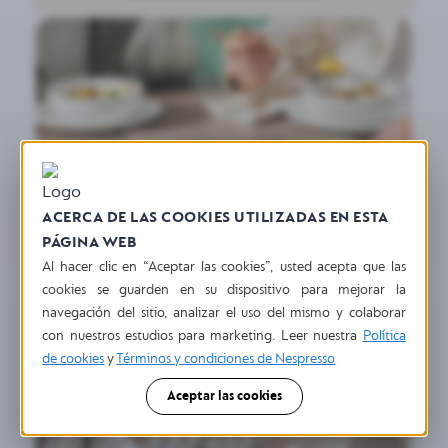
ACERCA DE LAS COOKIES UTILIZADAS EN ESTA
PÁGINA WEB
HOTELES
Al hacer clic en “Aceptar las cookies”, usted acepta que las
cookies se guarden en su dispositivo para mejorar la
Ofrece a tus huéspedes la mejor
navegación del sitio, analizar el uso del mismo y colaborar
experiencia de café en todo momento
con nuestros estudios para marketing. Leer nuestra
Política
de cookies
y
Términos y condiciones de Nespresso
Contáctanos Para Comprar
Aceptar las cookies