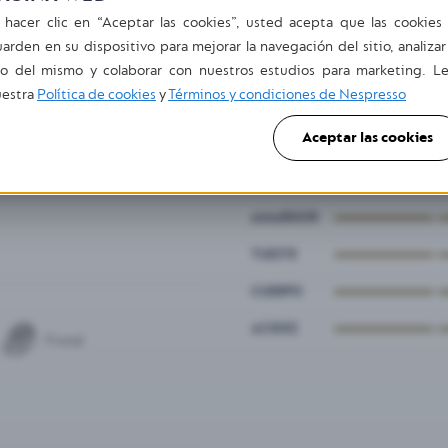
 hacer clic en “Aceptar las cookies”, usted acepta que las cookies
 con galletas dulces y notas de
nservando un comercio justo con
arden en su dispositivo para mejorar la navegación del sitio, analizar
mbianos, su asado ligero permite
rededor del mundo
o del mismo y colaborar con nuestros estudios para marketing. Le
estra
Política de cookies
y
Términos y condiciones de Nespresso
 plantaciones que producen café
notas frescas y afrutadas del 
Aceptar las cookies
AMARGOR
TUESTE
CUERPO
ACIDEZ
Frutal