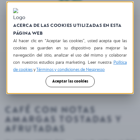
$9.50
1 Sleeve 10 Cápsulas
*Impuestos incluidos, los gastos de envío se calculan al momento
ACERCA DE LAS COOKIES UTILIZADAS EN ESTA
del pago.
PÁGINA WEB
1
Al hacer clic en “Aceptar las cookies”, usted acepta que las
cookies se guarden en su dispositivo para mejorar la
navegación del sitio, analizar el uso del mismo y colaborar
con nuestros estudios para marketing. Leer nuestra
Política
Agregar Al Carrito
de cookies
y
Términos y condiciones de Nespresso
Aceptar las cookies
CAFÉ CON NOTAS
AMARGAS TOSTADAS Y
AFRUTADAS