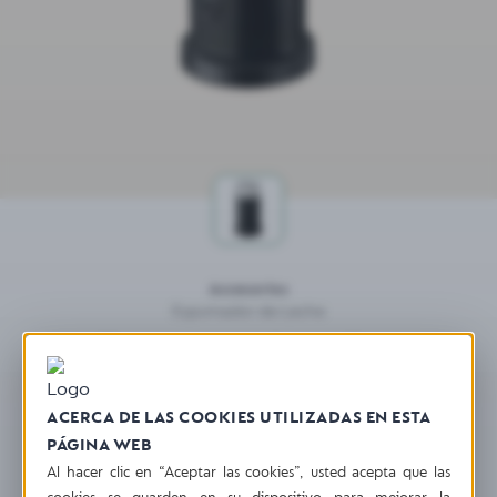
Accesorios
Espumador de Leche
Espumador De
Leche Aeroccino 3
ACERCA DE LAS COOKIES UTILIZADAS EN ESTA
Aeroccino 3
PÁGINA WEB
Al hacer clic en “Aceptar las cookies”, usted acepta que las