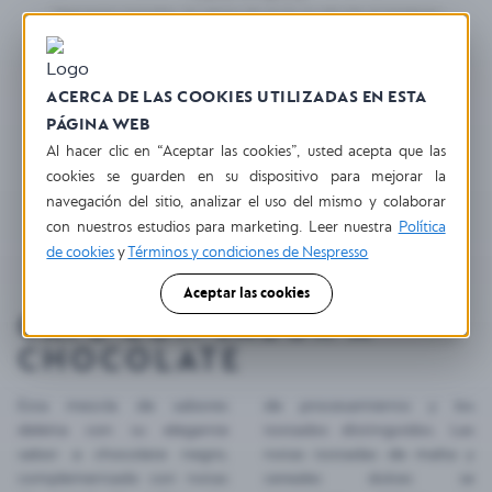
*Impuestos incluidos, los gastos de envío se calculan al momento
del pago.
1
ACERCA DE LAS COOKIES UTILIZADAS EN ESTA
PÁGINA WEB
Al hacer clic en “Aceptar las cookies”, usted acepta que las
Agregar Al Carrito
cookies se guarden en su dispositivo para mejorar la
navegación del sitio, analizar el uso del mismo y colaborar
con nuestros estudios para marketing. Leer nuestra
Política
de cookies
y
Términos y condiciones de Nespresso
Aceptar las cookies
CAFÉ CON SABOR A
CHOCOLATE
Esta mezcla de sabores
de procesamiento y los
deleita con su elegante
tostados distinguidos. Las
sabor a chocolate negro,
notas tostadas de malta y
complementado con notas
cereales dulces se