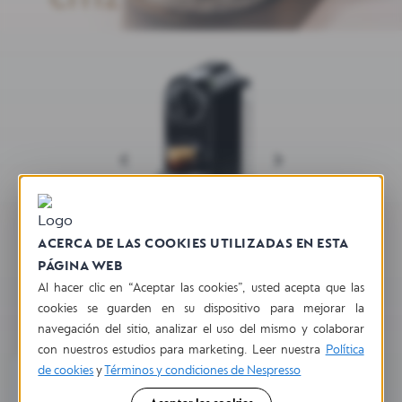
ACERCA DE LAS COOKIES UTILIZADAS EN ESTA
PÁGINA WEB
Citiz Black
Al hacer clic en “Aceptar las cookies”, usted acepta que las
cookies se guarden en su dispositivo para mejorar la
navegación del sitio, analizar el uso del mismo y colaborar
con nuestros estudios para marketing. Leer nuestra
Política
Citiz
Citiz
Citiz
de cookies
y
Términos y condiciones de Nespresso
MANUALES DE USUARIO
Platinum
Black
White